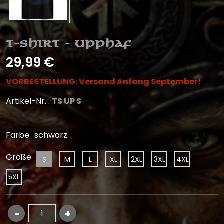
T-Shirt - Upphaf
29,99 €
VORBESTELLUNG: Versand Anfang September!
Artikel-Nr. :
TS UP S
Farbe
schwarz
Größe
S
M
L
XL
2XL
3XL
4XL
5XL