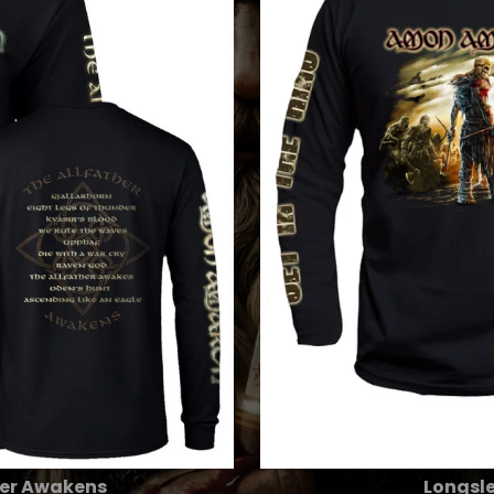
her Awakens
Longsle